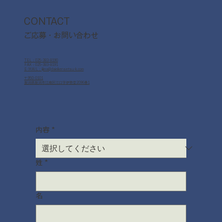
について
CONTACT
ご応募・お問い合わせ
TEL：025-383-8190
FAX：025-383-8191
E-MAIL：iijima@daieikensetsu-k.com
〒950-0101
新潟県新潟市江南区江口字伊勢堂2096番1
内容
*
姓
*
名