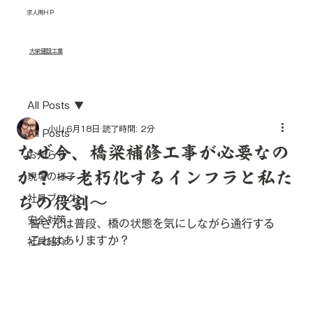
求人用ＨＰ
​大栄建設工業
採用情報
福利厚生
All Posts
小山
6月18日
読了時間: 2分
All Posts
なぜ今、橋梁補修工事が必要なの
お知らせ
か？ ～老朽化するインフラと私た
現場の様子
ちの役割～
社員ブログ
安全対策
皆さんは普段、橋の状態を気にしながら通行する
ことはありますか？
社員紹介