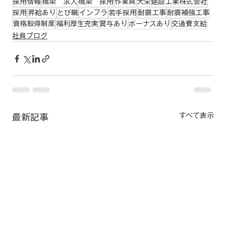
採用情報
橋梁 求人
橋梁 採用
作業員
大栄建設工業株式会社
採用
昇給あり
とび職
インフラ
若手採用
耐震工事
耐震補強工事
資格取得制度
福利厚生充実
賞与あり
ボーナスあり
交通費支給
社員ブログ
すべて表示
最新記事