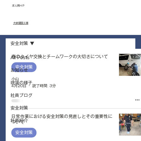
求人用ＨＰ
​大栄建設工業
採用情報
福利厚生
安全対策
春のタイヤ交換とチームワークの大切さについて
All Posts
安全対策
お知らせ
小山
現場の様子
4月20日
読了時間: 3分
社員ブログ
安全対策
日常作業における安全対策の見直しとその重要性に
社員紹介
ついて
安全対策